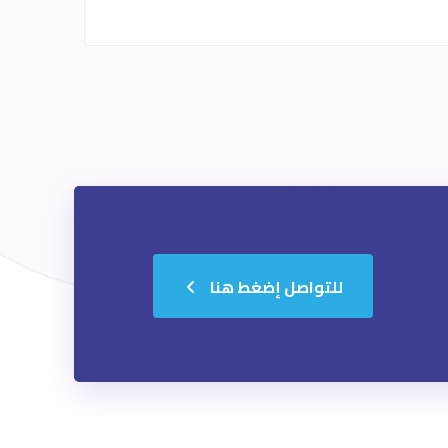
استضافة المواقع
من خلال
info@ex
التسويق بالمؤثرين
للتواصل إضغط هنا
تصميم المواقع
الهوية البصرية
إدارة فرق العمل
الاستشارات التسويقية