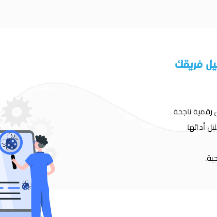
يل فريقك
 رقمية ناجحة
يل أدائها
ية.