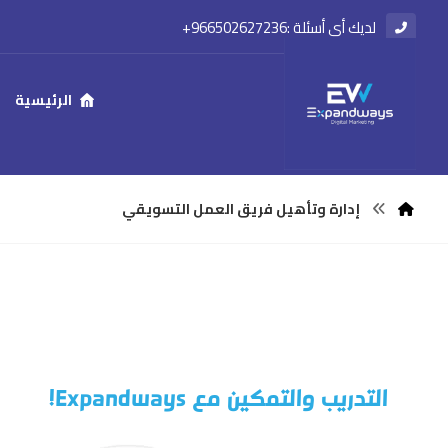
لديك أي أسئلة :966502627236⁩+
الرئيسية
إدارة وتأهيل فريق العمل التسويقي
التدريب والتمكين مع Expandways!