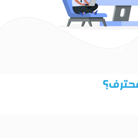
محترف؟