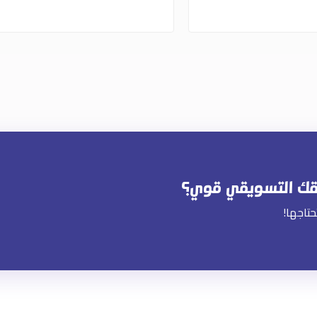
قم الهاتف
يمكنكم التواصل معنا 
pandways.com
966502627236+
يقك التسويقي قوي؟
حتاجها!