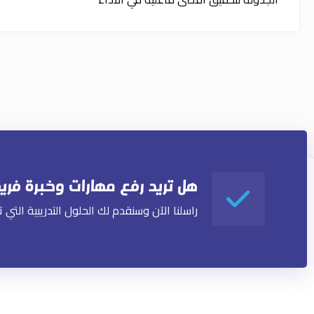
ر
⁩
هل تريد رفع مهارات وخبرة فر
منصة تسويق إلكتروني سعودية، تابعة
راسلنا الآن وسنقدم لك الحلول التدريبية التي ت
لشركة عرب فيوتشر المحدودة. نحن
نؤمن بأن التسويق ليس مجرد إعلانات
عشوائية، بل استراتيجية تسويقية
مترابطة ومتكاملة تضمن لك النمو
والانتشار.